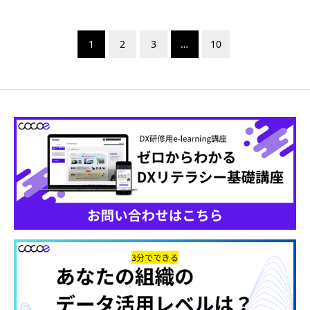
1
2
3
…
10