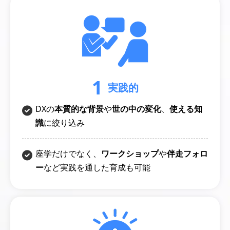
1
実践的
DXの
本質的な背景
や
世の中の変化
、
使える知
識
に絞り込み
座学だけでなく、
ワークショップ
や
伴走フォロ
ー
など実践を通した育成も可能