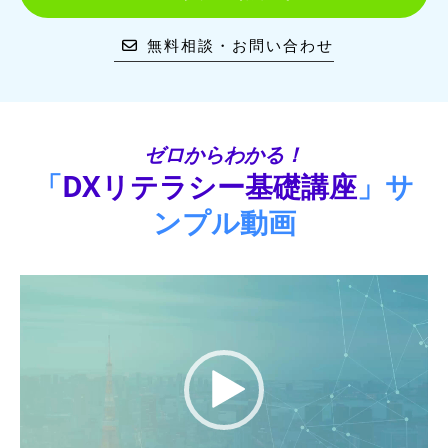
無料相談・お問い合わせ
ゼロからわかる！
「
DXリテラシー基礎講座
」サ
ンプル動画
動
画
プ
レ
ー
ヤ
ー