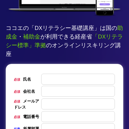
ココエの「DXリテラシー基礎講座」は国の
助
成金
・
補助金
が利用できる経産省
「DXリテラ
シー標準」準拠
のオンラインリスキリング講
座
氏名
必須
会社名
必須
メールア
必須
ドレス
電話番号
必須
所属部署
任意