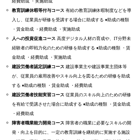
経費助成 ・実施助成
教育訓練休暇等付与コース
有給の教育訓練休暇制度などを導
入し、従業員が研修を受講する場合に助成する ♦助成の種類
・賃金助成 ・経費助成 ・実施助成
人への投資促進コース
高度デジタル人材の育成や、IT分野未
経験者の即戦力化のための研修を助成する ♦助成の種類 ・賃
金助成 ・経費助成 ・実施助成
建設労働者認定訓練コース
建設事業主や建設事業主団体等
が、従業員の雇用改善やスキル向上を図るための研修を助成
する ♦助成の種類 ・賃金助成 ・経費助成
建設労働者技能実習コース
従業員のスキル向上のための研修
を有給で受講させた場合に助成する ♦助成の種類 ・賃金助成
・経費助成
障害者職業能力開発コース
障害者の職業に必要なスキルの開
発・向上を目的に、一定の教育訓練を継続的に実施する施設