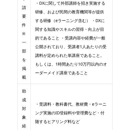
・DXに関して外部講師を招き実施する
請
研修、および民間の教育機関等が提供
要
する研修（eラーニング含む） ・DXに
件
関する知識やスキルの習得・向上が目
※
的であること ・受講内容や経費が一般
一
公開されており、受講者1人あたりの受
部
講料が定められた単講座であること。
を
もしくは、1時間あたり10万円以内のオ
掲
ーダーメイド講座であること
載
助
成
・受講料・教科書代、教材費・eラーニ
対
ング実施のID登録料や管理費など・付
象
随するヒアリング料など
経