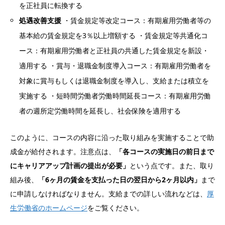
を正社員に転換する
処遇改善支援
・賃金規定等改定コース：有期雇用労働者等の
基本給の賃金規定を3％以上増額する ・賃金規定等共通化コ
ース：有期雇用労働者と正社員の共通した賃金規定を新設・
適用する ・賞与・退職金制度導入コース：有期雇用労働者を
対象に賞与もしくは退職金制度を導入し、支給または積立を
実施する ・短時間労働者労働時間延長コース：有期雇用労働
者の週所定労働時間を延長し、社会保険を適用する
このように、コースの内容に沿った取り組みを実施することで助
成金が給付されます。注意点は、
「各コースの実施日の前日まで
にキャリアアップ計画の提出が必要」
という点です。また、取り
組み後、
「6ヶ月の賃金を支払った日の翌日から2ヶ月以内」
まで
に申請しなければなりません。支給までの詳しい流れなどは、
厚
生労働省のホームページ
をご覧ください。