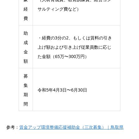
経
サルティング費など）
費
助
・経費の3分の2、もしくは賃料の引き
成
上げ額および引き上げ従業員数に応じ
金
た金額（65万〜300万円）
額
募
集
令和5年4月3日〜6月30日
期
間
参考：
賃金アップ環境整備応援補助金（三次募集）｜鳥取県