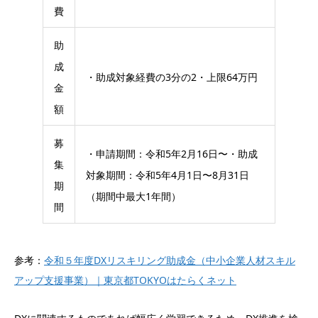
費
助
成
・助成対象経費の3分の2・上限64万円
金
額
募
・申請期間：令和5年2月16日〜・助成
集
対象期間：令和5年4月1日〜8月31日
期
（期間中最大1年間）
間
参考：
令和５年度DXリスキリング助成金（中小企業人材スキル
アップ支援事業）｜東京都TOKYOはたらくネット