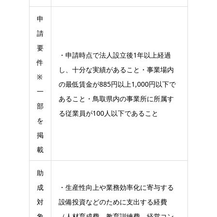
申
請
要
・申請時点で法人設立後1年以上経過
件
し、十分な実績があること・事業場内
※
の最低賃金が885円以上1,000円以下で
一
あること・鳥取県内の事業所に所属す
部
る従業員が100人以下であること
を
掲
載
助
成
・生産性向上や業務効率化に寄与する
対
設備投資などのために支出する経費
象
（人材育成費、教育訓練費、経営コン