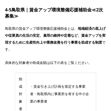
4-5鳥取県｜賃金アップ環境整備応援補助金≪2次
募集≫
鳥取県の賃金アップ環境整備応援補助金とは、
地域経済の底上げ
や従業員の生活の安定、雇用の維持や定着など、賃金アップを実
現するために生産性向上や業務改善を行う事業を助成する制度
で
す。
具体的な対象者や助成金額は以下の表をご覧ください。
助
成
・賃金引き上げ計画を策定する事業
対
者・鳥取県内に事業所を有する中小企
象
業の事業者
者