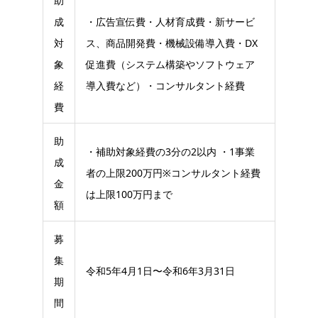
助
成
・広告宣伝費・人材育成費・新サービ
対
ス、商品開発費・機械設備導入費・DX
象
促進費（システム構築やソフトウェア
経
導入費など）・コンサルタント経費
費
助
・補助対象経費の3分の2以内 ・1事業
成
者の上限200万円※コンサルタント経費
金
は上限100万円まで
額
募
集
令和5年4月1日〜令和6年3月31日
期
間