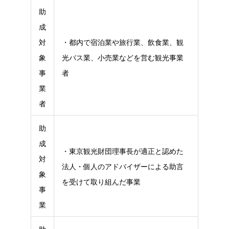
助
成
対
・都内で宿泊業や旅行業、飲食業、観
象
光バス業、小売業などを営む観光事業
事
者
業
者
助
成
・東京観光財団理事長が適正と認めた
対
法人・個人のアドバイザーによる助言
象
を受けて取り組んだ事業
事
業