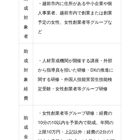
・越前市内に住所がある中小企業や個
成
人事業者、越前市内で創業または創業
対
予定の女性、女性創業者等グループな
象
ど
者
助
成
・人材育成機関が開催する講座・外部
対
から指導員を招いた研修・DXの推進に
象
関する研修・外国人技能実習生技能検
経
定受験・女性創業者等グループ研修
費
・女性創業者等グループ研修：経費の
助
10分の10以内を予算内で助成。年間の
成
上限10万円・上記以外：経費の2分の1
金