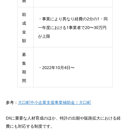
費
助
・事業により異なり経費の2分の1・同
成
一年度における1事業者で20〜30万円
金
が上限
額
募
集
・2022年10月4日〜
期
間
参考：
大口町中小企業支援事業補助金｜大口町
DXに重要な人材育成のほか、特許の出願や販路拡大における経
費にも対応する制度です。