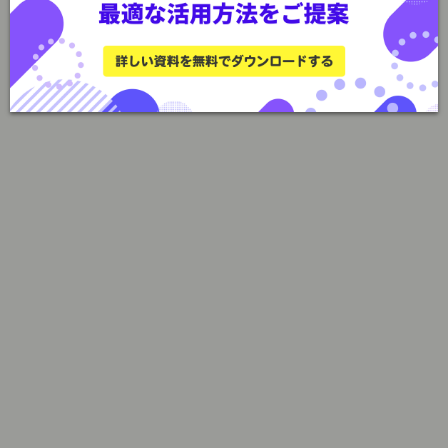
修は効果を出すにはやはり継続するというのが大
事になりますので、。最低でも年2回程度の実施が
おすすめですね。
近藤
マーケティングも日々進化し続けますので、継続
的に学んでインプットしていく必要がありますよ
ね。
西本先生
その通りです。世の中は皆さんが感じている以上
に毎日凄まじいスピードで変化をし続けています
ので、我々もその変化に対応し続けなければなら
ないことを身体に染み込ませなければなりませ
ん。
天野