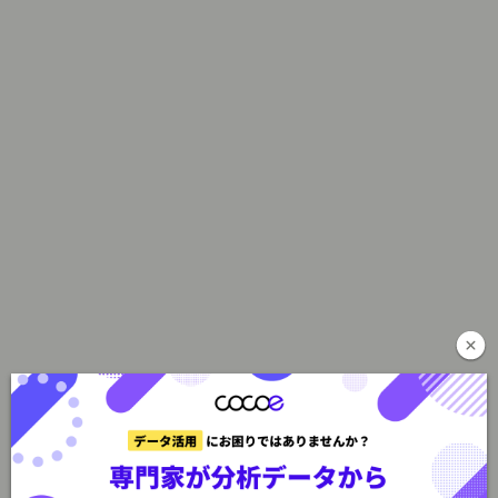
近藤
1日のみの研修ですか？
西本先生
2日間の研修になります。1日目は3時間かけて事例
を解説しインプットを行いまして、2日目はワーク
ショップ形式でグループに分かれて気になったト
ピックを10個くらいリストアップします。選択し
たトピックの切り口からマーケティングの企画を
一緒に考えていくという形ですね。
天野
1日目だけの研修も可能なのでしょうか？
西本先生
可能です。ワークショップ無しで事例解説の研修
だけのパターンもあります。ただ、このような研